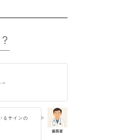
は？
…。
いるサインの