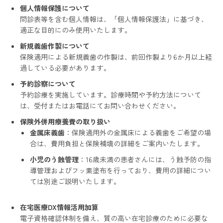
個人情報保護について
問診表等を含む個人情報は、「個人情報保護法」に基づき、
適正な目的にのみ使用いたします。
新規義歯作製について
保険適用による新規義歯の作製は、前回作製より6か月以上経
過している必要があります。
予約診察について
予約診療を実施しています。診療時間や予約方法について
は、受付またはお電話にてお問い合わせください。
保険外併用療養費の取り扱い
金属床義歯
：保険適用外の金属床による義歯をご希望の場
合は、費用負担と保険補填の詳細をご案内いたします。
小児のう蝕管理
：16歳未満の患者さんには、う蝕予防の指
導管理およびフッ素塗布を行っており、費用の詳細につい
ては別途ご説明いたします。
在宅医療DX情報活用加算
電子資格確認体制を備え、質の高い在宅診療のために必要な