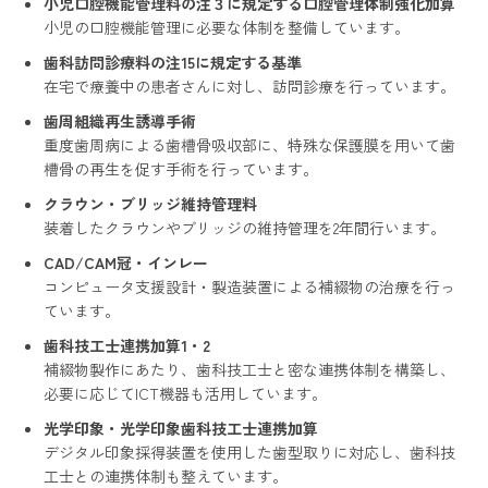
小児口腔機能管理料の注３に規定する口腔管理体制強化加算
小児の口腔機能管理に必要な体制を整備しています。
歯科訪問診療料の注15に規定する基準
在宅で療養中の患者さんに対し、訪問診療を行っています。
歯周組織再生誘導手術
重度歯周病による歯槽骨吸収部に、特殊な保護膜を用いて歯
槽骨の再生を促す手術を行っています。
クラウン・ブリッジ維持管理料
装着したクラウンやブリッジの維持管理を2年間行います。
CAD/CAM冠・インレー
コンピュータ支援設計・製造装置による補綴物の治療を行っ
ています。
歯科技工士連携加算1・2
補綴物製作にあたり、歯科技工士と密な連携体制を構築し、
必要に応じてICT機器も活用しています。
光学印象・光学印象歯科技工士連携加算
デジタル印象採得装置を使用した歯型取りに対応し、歯科技
工士との連携体制も整えています。