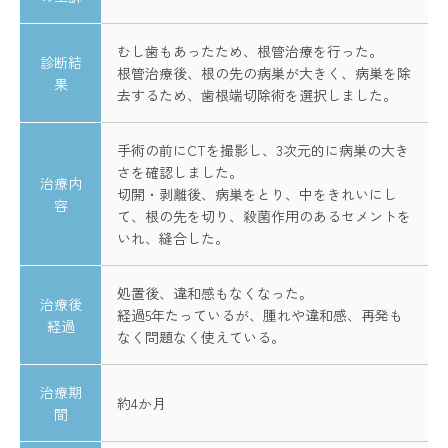
むし歯もあったため、根管治療を行った。
診断結
根管治療後、根の先の病巣が大きく、病巣を除
果
去するため、歯根端切除術を選択しました。
手術の前にCTを撮影し、3次元的に病巣の大き
さを確認しました。
治療内
切開・剥離後、病巣をとり、中をきれいにし
容
て、根の先を切り、殺菌作用のあるセメントを
いれ、縫合した。
処置後、違和感もなくなった。
治療後
経過5年たっているが、腫れや違和感、再発も
経過
なく問題なく使えている。
治療期
約4か月
間