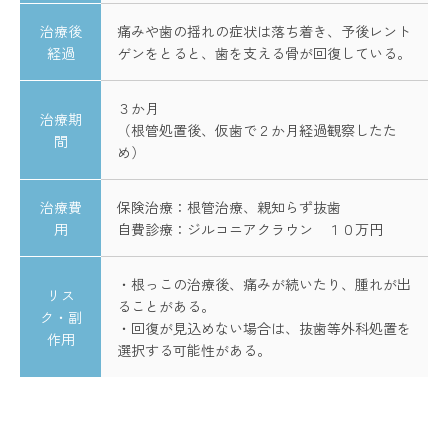
治療後
痛みや歯の揺れの症状は落ち着き、予後レント
経過
ゲンをとると、歯を支える骨が回復している。
３か月
治療期
（根管処置後、仮歯で２か月経過観察したた
間
め）
治療費
保険治療：根管治療、親知らず抜歯
用
自費診療：ジルコニアクラウン １０万円
・根っこの治療後、痛みが続いたり、腫れが出
リス
ることがある。
ク・副
・回復が見込めない場合は、抜歯等外科処置を
作用
選択する可能性がある。