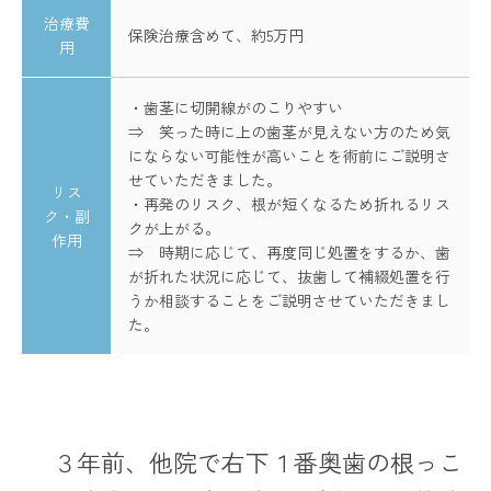
治療費
保険治療含めて、約5万円
用
・歯茎に切開線がのこりやすい
⇒ 笑った時に上の歯茎が見えない方のため気
にならない可能性が高いことを術前にご説明さ
せていただきました。
リス
・再発のリスク、根が短くなるため折れるリス
ク・副
クが上がる。
作用
⇒ 時期に応じて、再度同じ処置をするか、歯
が折れた状況に応じて、抜歯して補綴処置を行
うか相談することをご説明させていただきまし
た。
３年前、他院で右下１番奥歯の根っこ